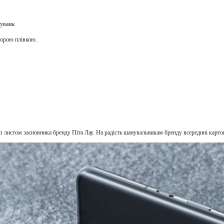
увань:
озорою плівкою.
 листом засновника бренду Піта Лау. На радість шанувальникам бренду всередині картон