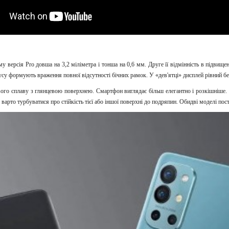
му версія Pro довша на 3,2 міліметра і тонша на 0,6 мм. Друге її відмінність в підвище
усу формують враження повної відсутності бічних рамок. У «дев'ятці» дисплей рівний бе
нієвого сплаву з глянцевою поверхнею. Смартфон виглядає більш елегантно і розкішніше
 варто турбуватися про стійкість тієї або іншої поверхні до подряпин. Обидві моделі по