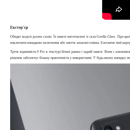
Екстер'єр
Обидві моделі досить схожі. Їх панелі виготовлені зі скла Gorilla Glass. При цьо
виключити випадкове включення або зняття захисної плівки. Елегантні лінії корп
Третя відмінність 9 Pro в текстурі бічної рамки і задній панелі. Вони з алюмі
рішення забезпечує більшу практичність у використанні. У будь-якому випадку не