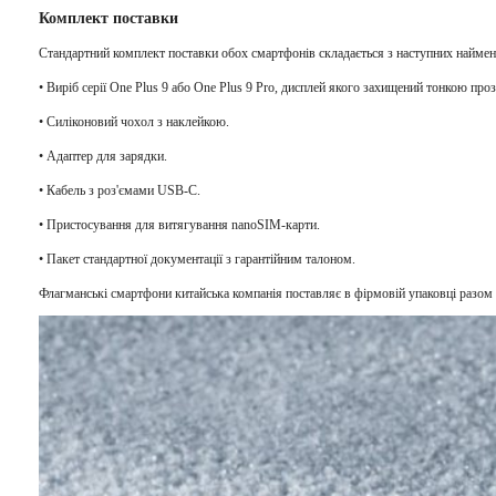
Комплект поставки
Стандартний комплект поставки обох смартфонів складається з наступних наймен
• Виріб серії One Plus 9 або One Plus 9 Pro, дисплей якого захищений тонкою пр
• Силіконовий чохол з наклейкою.
• Адаптер для зарядки.
• Кабель з роз'ємами USB-C.
• Пристосування для витягування nanoSIM-карти.
• Пакет стандартної документації з гарантійним талоном.
Флагманські смартфони китайська компанія поставляє в фірмовій упаковці разом з