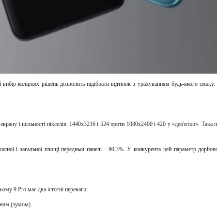
ибір колірних рішень дозволить підібрати відтінок з урахуванням будь-якого смаку
 екрану і щільності пікселів: 1440х3216 і 524 проти 1080х2400 і 420 у «дев'ятки». Так
сної і загальної площі передньої панелі - 90,3%. У конкурента цей параметр дорівню
му 9 Pro має два істотні переваги:
нням (зумом).