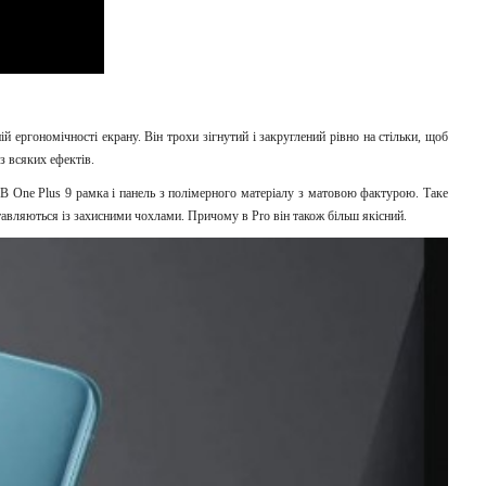
ній ергономічності екрану. Він трохи зігнутий і закруглений рівно на стільки, щоб
з всяких ефектів.
. В One Plus 9 рамка і панель з полімерного матеріалу з матовою фактурою. Таке
ставляються із захисними чохлами. Причому в Pro він також більш якісний.