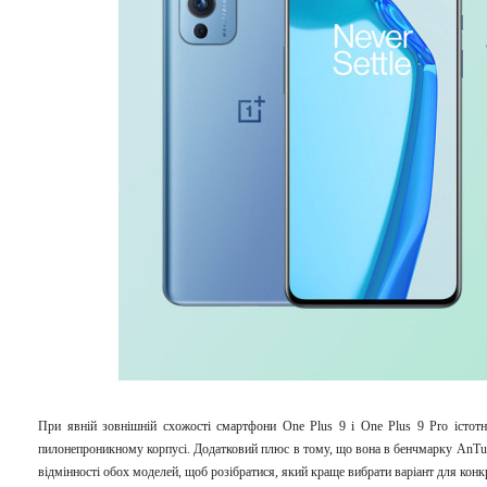
При явній зовнішній схожості смартфони One Plus 9 і One Plus 9 Pro істотн
пилонепроникному корпусі. Додатковий плюс в тому, що вона в бенчмарку AnTuTu
відмінності обох моделей, щоб розібратися, який краще вибрати варіант для конк