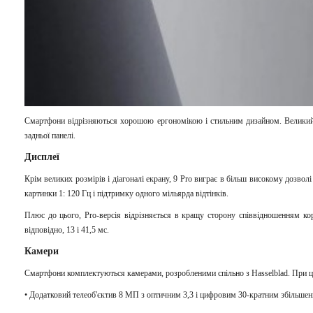
Смартфони відрізняються хорошою ергономікою і стильним дизайном. Великий в
задньої панелі.
Дисплеї
Крім великих розмірів і діагоналі екрану, 9 Pro виграє в більш високому дозволі
картинки 1: 120 Гц і підтримку одного мільярда відтінків.
Плюс до цього, Pro-версія відрізняється в кращу сторону співвідношенням кори
відповідно, 13 і 41,5 мс.
Камери
Смартфони комплектуються камерами, розробленими спільно з Hasselblad. При цьо
• Додатковий телеоб'єктив 8 МП з оптичним 3,3 і цифровим 30-кратним збільше