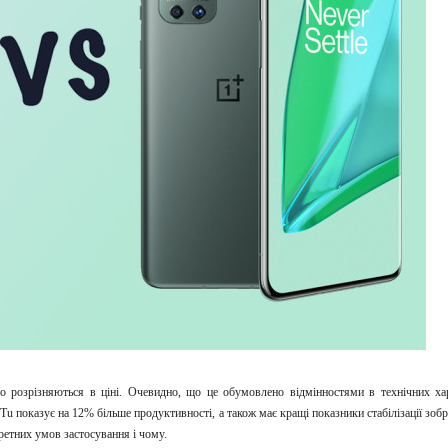
о розрізняються в ціні. Очевидно, що це обумовлено відмінностями в технічних хар
 показує на 12% більше продуктивності, а також має кращі показники стабілізації зобр
ретних умов застосування і чому.