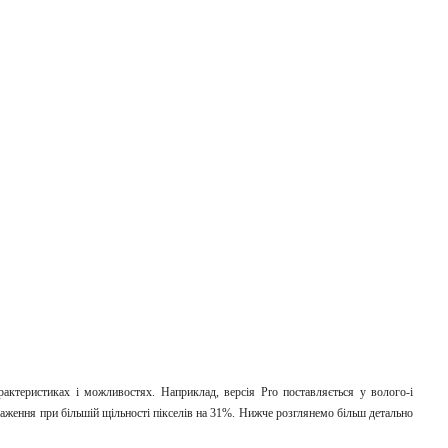
актеристиках і можливостях. Наприклад, версія Pro поставляється у волого-і
аження при більшій щільності пікселів на 31%. Нижче розглянемо більш детально