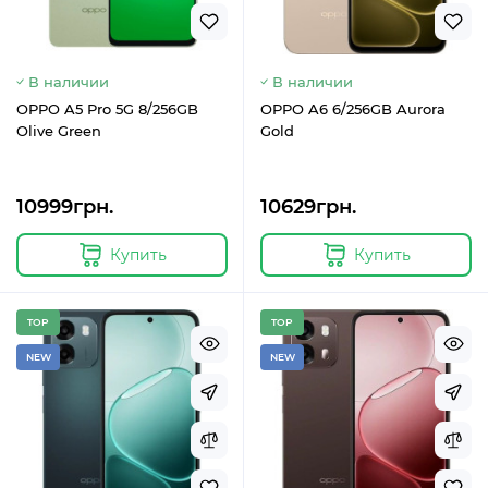
В наличии
В наличии
OPPO A5 Pro 5G 8/256GB
OPPO A6 6/256GB Aurora
Olive Green
Gold
10999грн.
10629грн.
Купить
Купить
TOP
TOP
NEW
NEW