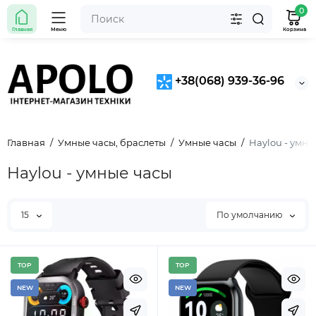
0
Главная
Меню
Корзина
+38(068) 939-36-96
Главная
Умные часы, браслеты
Умные часы
Haylou - умны
Haylou - умные часы
15
По умолчанию
TOP
TOP
NEW
NEW