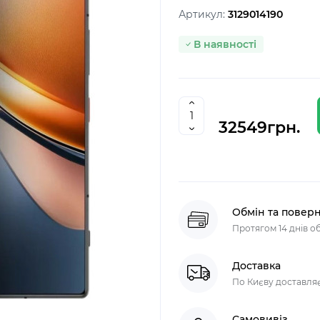
Артикул:
3129014190
В наявності
32549грн.
Обмін та повер
Протягом 14 днів 
Доставка
По Києву доставляєм
Самовивіз