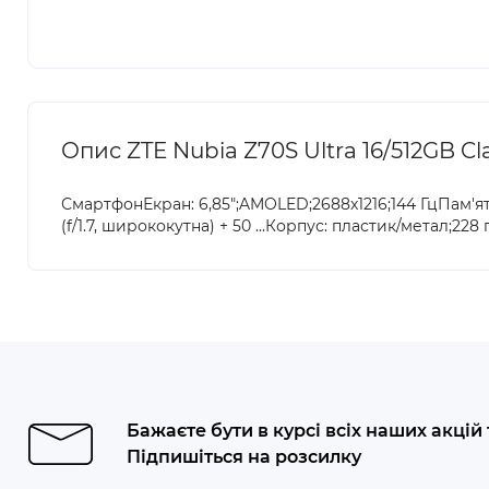
Опис ZTE Nubia Z70S Ultra 16/512GB Cla
СмартфонЕкран: 6,85";AMOLED;2688x1216;144 ГцПам'ят
(f/1.7, ширококутна) + 50 ...Корпус: пластик/метал;228
Бажаєте бути в курсі всіх наших акцій
Підпишіться на розсилку