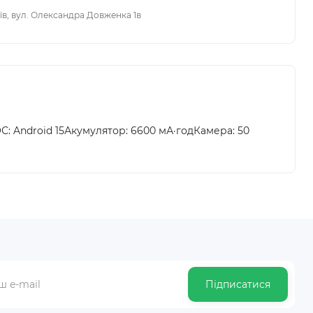
иїв, вул. Олександра Довженка 1в
С: Android 15Акумулятор: 6600 мА·годКамера: 50
Підписатися