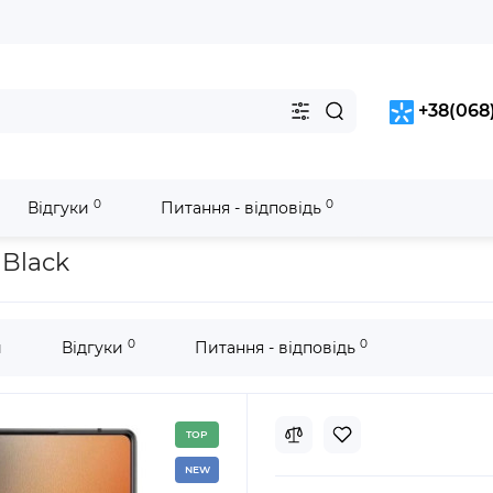
+38(068)
0
0
Відгуки
Питання - відповідь
ssic Black
 Black
0
0
и
Відгуки
Питання - відповідь
TOP
NEW