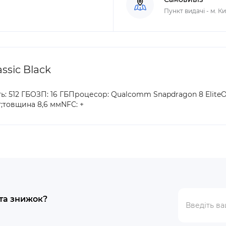
Пункт видачі - м. К
ssic Black
ь: 512 ГБОЗП: 16 ГБПроцесор: Qualcomm Snapdragon 8 EliteО
 г;товщина 8,6 ммNFC: +
 та знижок?