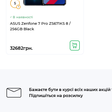
5
1
В наявності
В наявнос
ASUS Zenfone 7 Pro ZS671KS 8 /
Google Pix
256GB Black
32682грн.
9856грн
Бажаєте бути в курсі всіх наших акцій
Підпишіться на розсилку