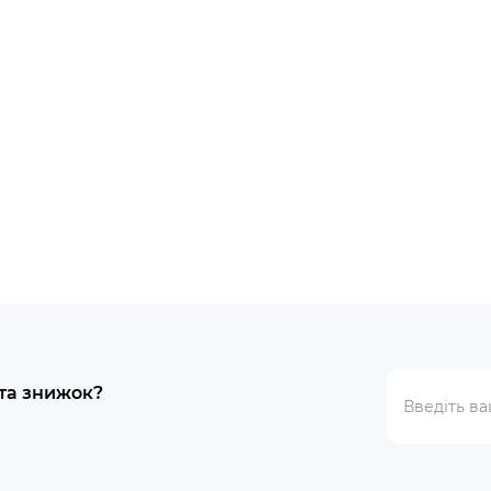
ті
В наявності
el 2 128GB Clearly White
Samsung Galaxy Flip 5G S
256GB Mystic Gray
.
32224грн.
 та знижок?