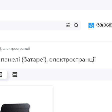
+38(068)
), електространції
панелі (батареї), електространції