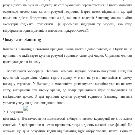
разу відчути на руці цей гаджет, як світ буквально перевертається. З цього моменту
основною метою стає купити розумні годинник. Варто також відзначити, що цей
показник дійсно бездоганно виконаний, так як в колекції Samsung можна знайти
аксесуари будь-якої стилістики. Це допоможе підібрати ту модель, яка буде
відображати індивідуальність власника, підкреслюючи її.
Чому саме Samsung
Компанія Samsung є світовим брендом, назва якого відомо повсюдно. Однак це не
причина, по якій варто купити розумні годинник саме цієї марки. Справжні мотиви
цього укладені в іншому:
1. Можливості корпорації. Невеликі компанії нерідко роблять покупцям вигідніші
пропозиції щодо ціни. Однак варто відразу ж мати на увазі, що якість в цьому
випадку страждає. У Samsung є можливість розміщувати виробництво по всьому
світу, вибираючи при цьому країни, де праця працівників буде оплачуватися за
вигіднішою ціною. З цієї причини купити розумні годинник Samsung, значить
укласти угоду по дійсно вигідною ціною.
2. Поєднання
ціна-якість. Незважаючи на можливості вибирати, метою корпорації не є тотальна
економія. З цієї причини в цехах працюють люди з досить високої кваліфікації. Це
означає, що ціна розумних годин від Samsung буде обґрунтована, навіть якщо їх