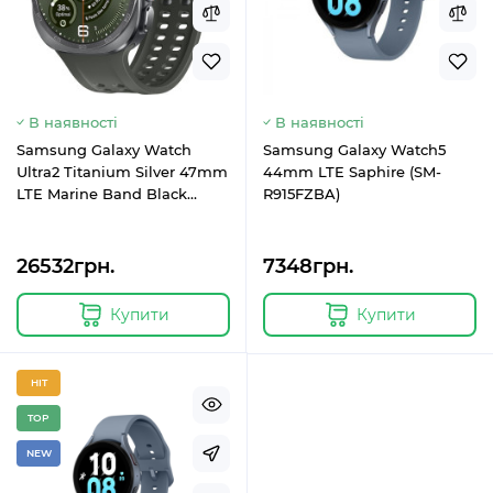
В наявності
В наявності
Samsung Galaxy Watch
Samsung Galaxy Watch5
Ultra2 Titanium Silver 47mm
44mm LTE Saphire (SM-
LTE Marine Band Black
R915FZBA)
S/M/L (SM-L715FZSA)
26532грн.
7348грн.
Купити
Купити
HIT
TOP
NEW