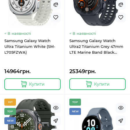
В наявності
В наявності
Samsung Galaxy Watch
Samsung Galaxy Watch
Ultra Titanium White (SM-
Ultra2 Titanium Grey 47mm
L705FZWA)
LTE Marine Band Black
S/M/L (SM-L715FZKA)
14964грн.
25349грн.
Купити
Купити
HIT
TOP
TOP
NEW
NEW