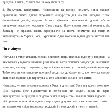
придбали в Києві, Москві або іншому місті світу.
3. Відсутність конкурентів. Незважаючи на велику кількість зовні схожих
пропозицій, знайти дійсно актуальних конкурентів для компанії складно. Адже
багаторічний досвід ведення бізнесу, фінансові можливості, ділові зв'язки
створюють унікальне поєднання. Саме завдяки йому купити розумні годинник від
Samsung не страшно, навіть перебуваючи за тисячі кілометрів від місця їх
виробництва - в Україні, Росії, Туреччини. Адже компанія відповідає за виготовлені
речі.
Чи є мінуси
Настільки велике кількість плюсів, описаних вище, викликає підозру у покупців - а
чи є взагалі у гаджета негативні риси, про які варто дізнатися заздалегідь. Виявити їх
можливо, але варто зауважити, що всі вони носять суто індивідуальний характер.
Тобто весь список основних претензій зводиться до факту того, що покупка просто
виявилася марною для користувача, не знайшовши місця в його житті.
Насправді, купити розумні годинник в Києві від компанії Samsung цілком можливо.
Ціна гаджета буде відрізнятися в залежності від моделі, однак не варто
вирішуватися на придбання свідомо дешевих варіантів - великий ризик підробки. З
цієї причини пошук відповідних смарт-годин доцільно вести на перевірених сайтах,
які гарантують якість надаваних продуктів і мають досвід в такому питанні.