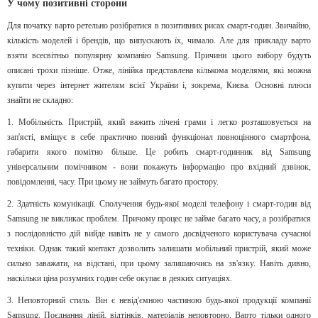
У чому позитивні сторони
Для початку варто ретельно розібратися в позитивних рисах смарт-годин. Звичайно,
кількість моделей і брендів, що випускають їх, чимало. Але для прикладу варто
взяти всесвітньо популярну компанію Samsung. Причини цього вибору будуть
описані трохи пізніше. Отже, лінійка представлена ​​кількома моделями, які можна
купити через інтернет жителям всієї України і, зокрема, Києва. Основні плюси
знайти не складно:
1. Мобільність. Пристрій, який важить лічені грами і легко розташовується на
зап'ясті, вміщує в себе практично повний функціонал повноцінного смартфона,
габарити якого помітно більше. Це робить смарт-годинник від Samsung
універсальним помічником - вони покажуть інформацію про вхідний дзвінок,
повідомленні, часу. При цьому не займуть багато простору.
2. Здатність комунікації. Сполучення будь-якої моделі телефону і смарт-годин від
Samsung не викликає проблем. Причому процес не займе багато часу, а розібратися
з послідовністю дій вийде навіть не у самого досвідченого користувача сучасної
техніки. Однак такий контакт дозволить залишати мобільний пристрій, який може
сильно заважати, на відстані, при цьому залишаючись на зв'язку. Навіть дивно,
наскільки ціна розумних годин себе окупає в деяких ситуаціях.
3. Неповторний стиль. Він є невід'ємною частиною будь-якої продукції компанії
Samsung. Поєднання ліній, відтінків, матеріалів неповторно. Варто тільки одного