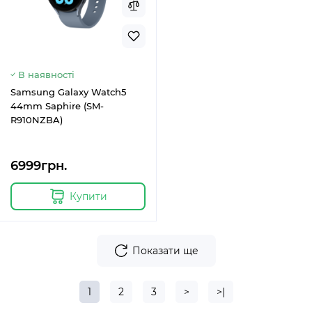
В наявності
Samsung Galaxy Watch5
44mm Saphire (SM-
R910NZBA)
6999грн.
Купити
Показати ще
1
2
3
>
>|