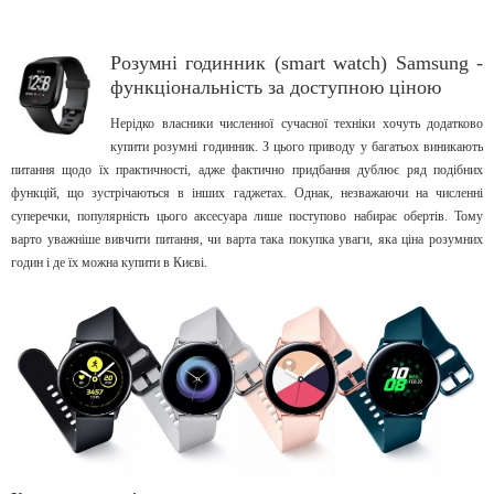
Розумні годинник (smart watch) Samsung -
функціональність за доступною ціною
Нерідко власники численної сучасної техніки хочуть додатково
купити розумні годинник. З цього приводу у багатьох виникають
питання щодо їх практичності, адже фактично придбання дублює ряд подібних
функцій, що зустрічаються в інших гаджетах. Однак, незважаючи на численні
суперечки, популярність цього аксесуара лише поступово набирає обертів. Тому
варто уважніше вивчити питання, чи варта така покупка уваги, яка ціна розумних
годин і де їх можна купити в Києві.