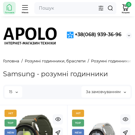
0
Головна
Меню
Кошик
+38(068) 939-36-96
Головна
Розумні годинники, браслети
Розумні годинники
Samsung - розумні годинники
15
За замовчуванням
HIT
HIT
TOP
TOP
NEW
NEW