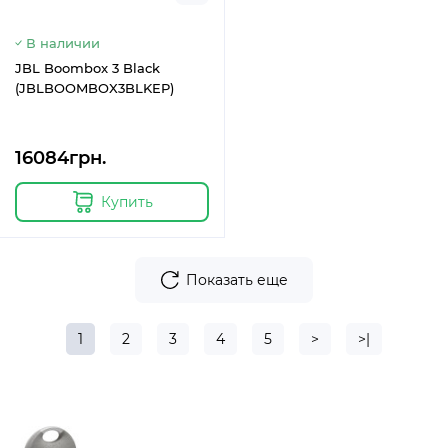
В наличии
JBL Boombox 3 Black
(JBLBOOMBOX3BLKEP)
16084грн.
Купить
Показать еще
1
2
3
4
5
>
>|