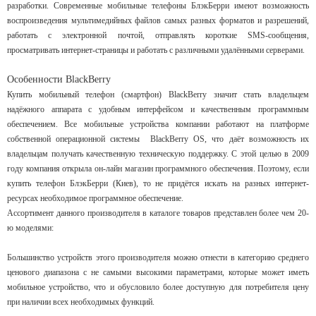
разработки. Современные мобильные телефоны БлэкБерри имеют возможность
воспроизведения мультимедийных файлов самых разных форматов и разрешений,
работать с электронной почтой, отправлять короткие SMS-сообщения,
просматривать интернет-страницы и работать с различными удалёнными серверами.
Особенности BlackBerry
Купить мобильный телефон (смартфон) BlackBerry значит стать владельцем
надёжного аппарата с удобным интерфейсом и качественным программным
обеспечением. Все мобильные устройства компании работают на платформе
собственной операционной системы BlackBerry OS, что даёт возможность их
владельцам получать качественную техническую поддержку. С этой целью в 2009
году компания открыла он-лайн магазин программного обеспечения. Поэтому, если
купить телефон БлэкБерри (Киев), то не придётся искать на разных интернет-
ресурсах необходимое программное обеспечение.
Ассортимент данного производителя в каталоге товаров представлен более чем 20-
ю моделями:
Большинство устройств этого производителя можно отнести в категорию среднего
ценового диапазона с не самыми высокими параметрами, которые может иметь
мобильное устройство, что и обусловило более доступную для потребителя цену
при наличии всех необходимых функций.