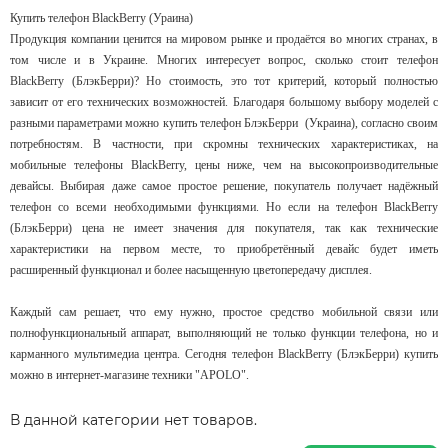
Купить телефон BlackBerry (Ураина)
Продукция компании ценится на мировом рынке и продаётся во многих странах, в
том числе и в Украине. Многих интересует вопрос, сколько стоит телефон
BlackBerry (БлэкБерри)? Но стоимость, это тот критерий, который полностью
зависит от его технических возможностей. Благодаря большому выбору моделей с
разными параметрами можно купить телефон БлэкБерри (Украина), согласно своим
потребностям. В частности, при скромны технических характеристиках, на
мобильные телефоны BlackBerry, цены ниже, чем на высокопроизводительные
девайсы. Выбирая даже самое простое решение, покупатель получает надёжный
телефон со всеми необходимыми функциями. Но если на телефон BlackBerry
(БлэкБерри) цена не имеет значения для покупателя, так как технические
характеристики на первом месте, то приобретённый девайс будет иметь
расширенный функционал и более насыщенную цветопередачу дисплея.
Каждый сам решает, что ему нужно, простое средство мобильной связи или
полнофункциональный аппарат, выполняющий не только функции телефона, но и
карманного мультимедиа центра. Сегодня телефон BlackBerry (БлэкБерри) купить
можно в интернет-магазине техники "APOLO".
В данной категории нет товаров.