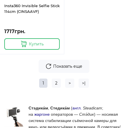
Insta360 Invisible Selfie Stick
114cm (CINSAAVF)
1717грн.
Купить
Показать еще
1
2
>
>|
Стэдика́м
,
Стедика́м
(
англ.
Steadicam
;
на
жаргоне
операторов —
Стэ́дик
) — носимая
система стабилизации съёмочной камеры для
кино- или видеосъёмки в движении. В советских/