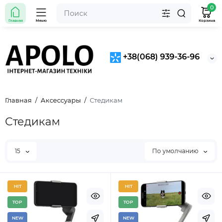
0
Главная
Меню
Корзина
+38(068) 939-36-96
Главная
Аксессуары
Стедикам
Стедикам
15
По умолчанию
HIT
HIT
TOP
TOP
NEW
NEW