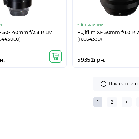
и
В наличии
XF 50-140mm f/2,8 R LM
Fujifilm XF 50mm f/1,0 R
6443060)
(16664339)
н.
59352грн.
Показать ещ
1
2
>