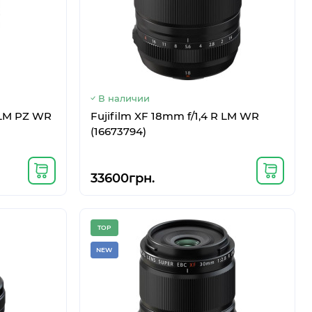
В наличии
 LM PZ WR
Fujifilm XF 18mm f/1,4 R LM WR
(16673794)
33600грн.
TOP
NEW