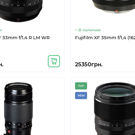
и
В наличии
el 2 128GB Clearly White
Samsung Galaxy Flip 5G 
8/256GB Mystic Gray
и
В наличии
XF 33mm f/1,4 R LM WR
Fujifilm XF 35mm f/1,4 (1
.
32224грн.
н.
25350грн.
TOP
NEW