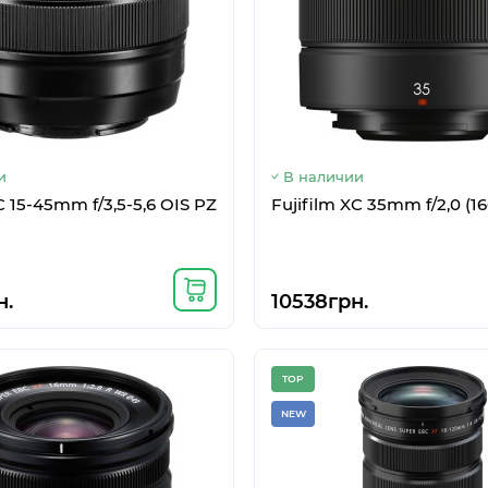
и
В наличии
C 15-45mm f/3,5-5,6 OIS PZ
Fujifilm XC 35mm f/2,0 (1
)
н.
10538грн.
TOP
NEW