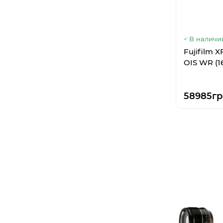
В наличи
Fujifilm 
OIS WR (1
58985гр