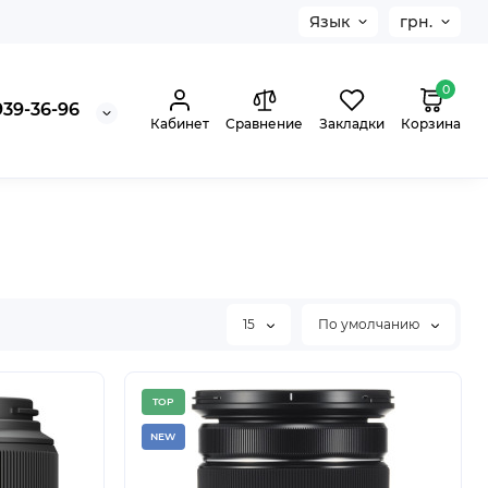
Язык
грн.
0
939-36-96
Кабинет
Сравнение
Закладки
Корзина
15
По умолчанию
TOP
NEW