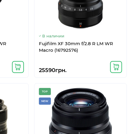
В наличии
 WR
Fujifilm XF 30mm f/2.8 R LM WR
Macro (16792576)
M-F707 8/256GB
Код: 3129009788-12
HIT
Mystic Gray
TOP
25590грн.
NEW
TOP
NEW