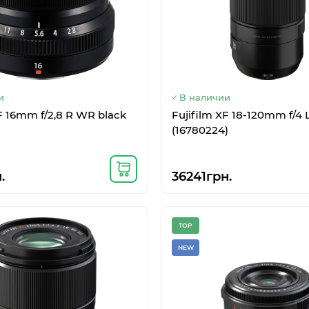
и
В наличии
F 16mm f/2,8 R WR black
Fujifilm XF 18-120mm f/4
(16780224)
.
36241грн.
TOP
NEW