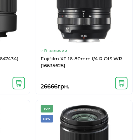
В наличии
6647434)
Fujifilm XF 16-80mm f/4 R OIS WR
(16635625)
26666грн.
TOP
NEW