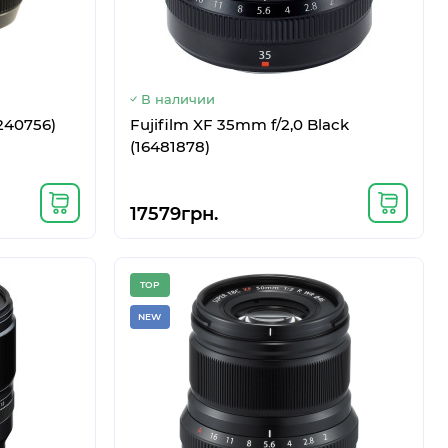
В наличии
Google Pixel 7 8/128GB Obsidian
SM-F707
В наличии
6240756)
Fujifilm XF 35mm f/2,0 Black
14177грн.
(16481878)
17579грн.
TOP
NEW