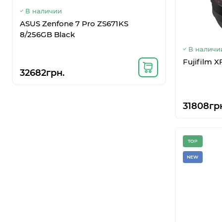
В наличии
В наличи
ASUS Zenfone 7 Pro ZS671KS
Google Pix
8/256GB Black
В наличи
Fujifilm 
32682грн.
9856грн
31808гр
TOP
NEW