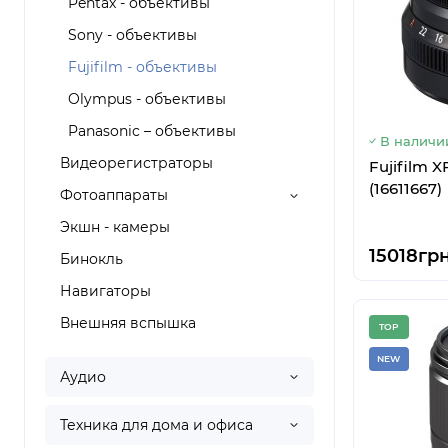
Pentax - объективы
Sony - объективы
Fujifilm - объективы
Olympus - объективы
Panasonic – объективы
В наличи
Видеорегистраторы
Fujifilm X
(16611667)
Фотоаппараты
Экшн - камеры
15018грн
Бинокль
Навигаторы
Внешняя вспышка
TOP
NEW
Аудио
Техника для дома и офиса