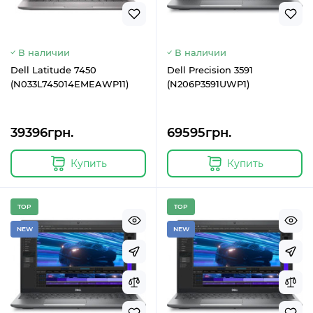
В наличии
В наличии
Dell Latitude 7450
Dell Precision 3591
(N033L745014EMEAWP11)
(N206P3591UWP1)
39396грн.
69595грн.
Купить
Купить
TOP
TOP
NEW
NEW