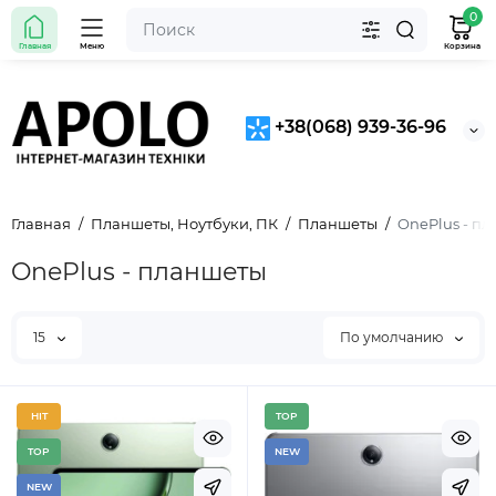
0
Главная
Меню
Корзина
+38(068) 939-36-96
Главная
Планшеты, Ноутбуки, ПК
Планшеты
OnePlus - п
OnePlus - планшеты
15
По умолчанию
HIT
TOP
TOP
NEW
NEW