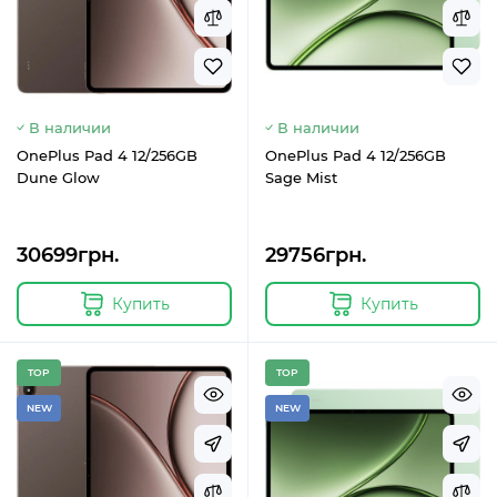
В наличии
В наличии
OnePlus Pad 4 12/256GB
OnePlus Pad 4 12/256GB
Dune Glow
Sage Mist
30699грн.
29756грн.
Купить
Купить
TOP
TOP
NEW
NEW