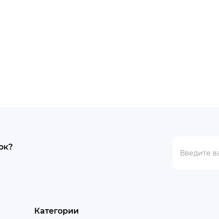
и
В наличии
el 2 128GB Clearly White
Samsung Galaxy Flip 5G 
8/256GB Mystic Gray
.
32224грн.
ок?
Категории