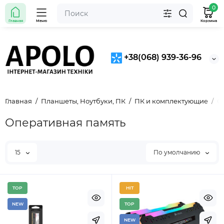
0
Главная
Меню
Корзина
+38(068) 939-36-96
Главная
Планшеты, Ноутбуки, ПК
ПК и комплектующие
О
Оперативная память
15
По умолчанию
TOP
HIT
NEW
TOP
NEW