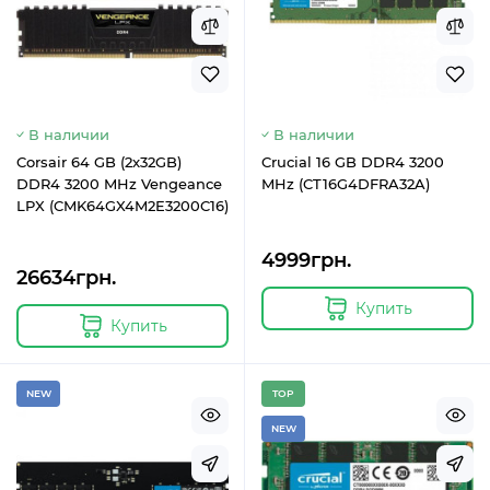
В наличии
В наличии
Corsair 64 GB (2x32GB)
Crucial 16 GB DDR4 3200
DDR4 3200 MHz Vengeance
MHz (CT16G4DFRA32A)
LPX (CMK64GX4M2E3200C16)
4999грн.
26634грн.
Купить
Купить
NEW
TOP
NEW