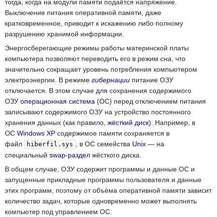
тогда, когда на модули памяти подаётся напряжение.
Выключение питания оперативной памяти, даже
кратковременное, приводит к искажению либо полному
разрушению хранимой информации.
Энергосберегающие режимы работы материнской платы
компьютера позволяют переводить его в режим
сна
, что
значительно сокращает уровень потребления компьютером
электроэнергии. В режиме
гибернации
питание ОЗУ
отключается. В этом случае для сохранения содержимого
ОЗУ
операционная система
(ОС) перед отключением питания
записывают содержимого ОЗУ на устройство постоянного
хранения данных (как правило,
жёсткий диск
). Например, в
ОС
Windows XP
содержимое памяти сохраняется в
файл
, в ОС семейства
Unix
— на
hiberfil.sys
специальный
swap-раздел
жёсткого диска.
В общем случае, ОЗУ содержит программы и данные ОС и
запущенные прикладные программы пользователя и данные
этих программ, поэтому от объёма оперативной памяти зависит
количество задач, которые одновременно может выполнять
компьютер под управлением ОС.