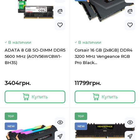
В наличии
В наличии
ADATA 8 GB SO-DIMM DDR5
Corsair 16 GB (2x8GB) DDR4
5600 MHz (AO1V56WC8W1-
3200 MHz Vengeance RGB
BH3S)
Pro Black
(CMW16GX4M2C3200C16)
3404грн.
11799грн.
Купить
Купить
TOP
TOP
NEW
NEW