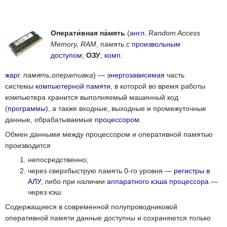
Операти́вная па́мять
(
англ.
Random Access
Memory, RAM
, память с
произвольным
доступом
;
ОЗУ
;
комп.
жарг.
память
,
оперативка
) —
энергозависимая
часть
системы
компьютерной памяти
, в которой во время работы
компьютера хранится выполняемый машинный код
(
программы
), а также входные, выходные и промежуточные
данные, обрабатываемые
процессором
.
Обмен данными между процессором и оперативной памятью
производится
непосредственно;
через сверхбыструю память 0-го уровня —
регистры в
АЛУ
, либо при наличии
аппаратного кэша процессора
—
через кэш.
Содержащиеся в современной полупроводниковой
оперативной памяти данные доступны и сохраняются только