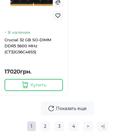
В наличии
Crucial 32 GB SO-DIMM
DDR5 5600 MHz
(CT32G56C46S5)
17020грн.
Купить
Показать еще
1
2
3
4
>
>|