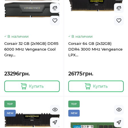
В наличии
В наличии
Corsair 32 GB (2x16GB) DDR5
Corsair 64 GB (2x32GB)
6000 MHz Vengeance Cool
DDR4 3000 MHz Vengeance
Gray
LPX
(CMK32GX5M2E6000Z36)
(CMK64GX4M2D3000C16)
23296грн.
26175грн.
Купить
Купить
TOP
TOP
NEW
NEW