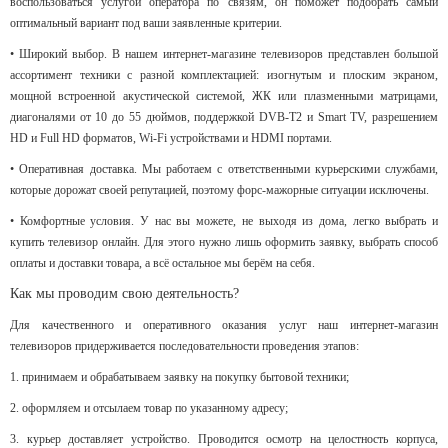
воспользоваться услугой оператора по связям, он поможет подобрать самый
оптимальный вариант под ваши заявленные критерии.
• Широкий выбор. В нашем интернет-магазине телевизоров представлен большой
ассортимент техники с разной комплектацией: изогнутым и плоским экраном,
мощной встроенной акустической системой, ЖК или плазменными матрицами,
диагоналями от 10 до 55 дюймов, поддержкой DVB-Т2 и Smart TV, разрешением
HD и Full HD форматов, Wi-Fi устройствами и HDMI портами.
• Оперативная доставка. Мы работаем с ответственными курьерскими службами,
которые дорожат своей репутацией, поэтому форс-мажорные ситуации исключены.
• Комфортные условия. У нас вы можете, не выходя из дома, легко выбрать и
купить телевизор онлайн. Для этого нужно лишь оформить заявку, выбрать способ
оплаты и доставки товара, а всё остальное мы берём на себя.
Как мы проводим свою деятельность?
Для качественного и оперативного оказания услуг наш интернет-магазин
телевизоров придерживается последовательности проведения этапов:
1. принимаем и обрабатываем заявку на покупку бытовой техники;
2. оформляем и отсылаем товар по указанному адресу;
3. курьер доставляет устройство. Проводится осмотр на целостность корпуса,