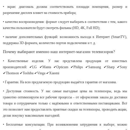
• экран: диагональ должна соответствовать площади помещения, размер и
разрешение дисплея влияет на стоимость прибора;
• качество воспроизведения: формат следует выбирать в соответствии с тем, какого
качества пользователи будут смотреть фильмы (HD, 4K, Full HD);
• наличие дополнительных функций: возможность выхода в Интернет (SmartTV),
поддержка 3D формата, количество портов подключения и т. д.
Почему выбирают именно наш интернет-магазин телевизоров?
• Качественные изделия. У нас представлена продукция от известных
производителей: ✔LG ✔Manta ✔Opticum ✔Philips ✔Samsung ✔Sharp ✔Sony
✔Thomson ✔Toshiba ✔Vinga ✔Xiaomi
• Гарантии. На всю предлагаемую продукцию выдаётся гарантия от магазина.
• Доступная стоимость. У нас самые выгодные цены на телевизоры, ведь мы
грамотно оптимизируем все рабочие процессы – от оформления заказа до доставки
товара и сотрудничаем только с надёжными и ответственными поставщиками. Всё
это позволяет нам предоставлять приятные скидки на телевизоры, проводить акции,
делая покупку максимально выгодной.
• Бесплатные консультации. При возникновении затруднения в выборе, можно