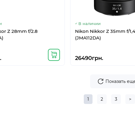
и
В наличии
kor Z 28mm f/2.8
Nikon Nikkor Z 35mm f/1,
A)
(JMA112DA)
.
26490грн.
Показать ещ
1
2
3
>