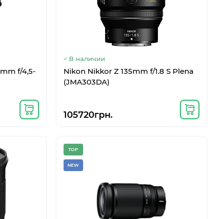
В наличии
mm f/4,5-
Nikon Nikkor Z 135mm f/1.8 S Plena
(JMA303DA)
M-F707 8/256GB
Код: 3129009788-12
HIT
Mystic Gray
TOP
105720грн.
NEW
TOP
NEW