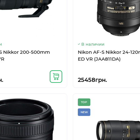
и
В наличии
-S Nikkor 200-500mm
Nikon AF-S Nikkor 24-12
VR
ED VR (JAA811DA)
.
25458грн.
TOP
NEW