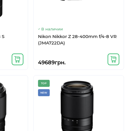
В наличии
Google Pixel 7 8/128GB Obsidian
SM-F707
В наличии
 S
Nikon Nikkor Z 28-400mm f/4-8 VR
14177грн.
(JMA722DA)
49689грн.
TOP
NEW