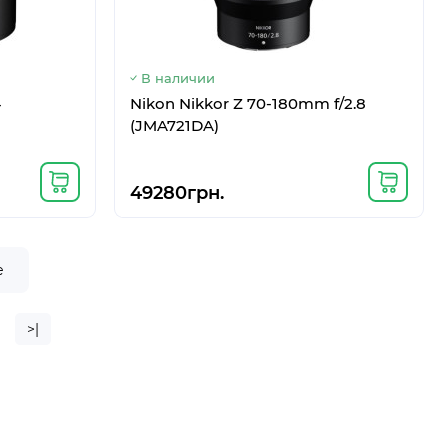
В наличии
4
Nikon Nikkor Z 70-180mm f/2.8
(JMA721DA)
49280грн.
е
>|