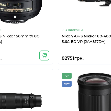
и
В наличии
S Nikkor 50mm f/1,8G
Nikon AF-S Nikkor 80-400
)
5,6G ED VR (JAA817DA)
: Google Pixel 2 128GB Clearly White
Код: Samsung Galaxy Z Flip 5G S
HIT
TOP
.
82751грн.
NEW
TOP
NEW