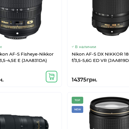
и
В наличии
ikon AF-S Fisheye-Nikkor
Nikon AF-S DX NIKKOR 1
3,5-4,5E E (JAA831DA)
f/3,5-5,6G ED VR (JAA819D
н.
14375грн.
TOP
NEW