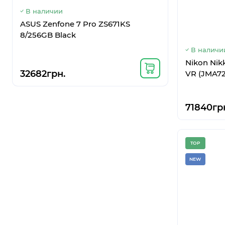
В наличии
В наличи
ASUS Zenfone 7 Pro ZS671KS
Google Pix
8/256GB Black
В наличи
Nikon Nik
32682грн.
9856грн
VR (JMA7
71840гр
TOP
NEW