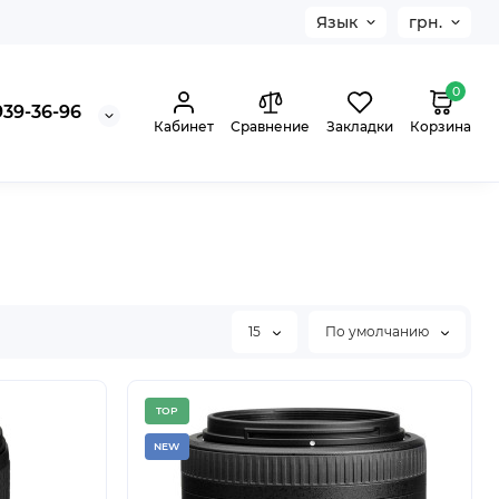
Язык
грн.
0
939-36-96
Кабинет
Сравнение
Закладки
Корзина
15
По умолчанию
TOP
NEW