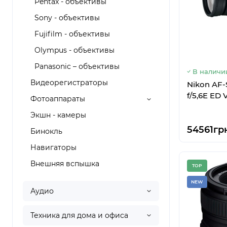
Pentax - объективы
Sony - объективы
Fujifilm - объективы
Olympus - объективы
Panasonic – объективы
В наличи
Видеорегистраторы
Nikon AF
f/5,6E ED 
Фотоаппараты
Экшн - камеры
54561грн
Бинокль
Навигаторы
Внешняя вспышка
TOP
NEW
Аудио
Техника для дома и офиса