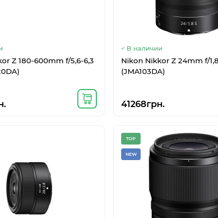
и
В наличии
el 2 128GB Clearly White
Samsung Galaxy Flip 5G 
8/256GB Mystic Gray
и
В наличии
kor Z 180-600mm f/5,6-6,3
Nikon Nikkor Z 24mm f/1,8
.
32293грн.
20DA)
(JMA103DA)
н.
41268грн.
TOP
NEW