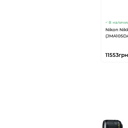
В наличи
Nikon Nik
(JMA105D
11553грн