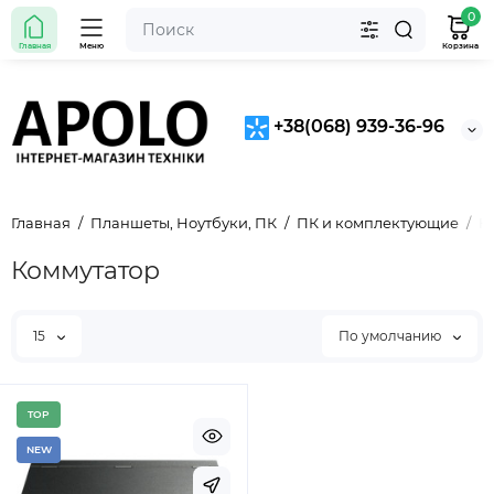
0
Главная
Меню
Корзина
+38(068) 939-36-96
Главная
Планшеты, Ноутбуки, ПК
ПК и комплектующие
К
Коммутатор
15
По умолчанию
TOP
NEW